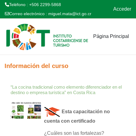
Teléfono : +506 2299-5868
Acceder
Correo electrónico :
miguel.mata@ict.go.cr
Salta al contenido principal
Página Principal
Información del curso
“La cocina tradicional como elemento diferenciador en el
destino o empresa turística” en Costa Rica
Esta capacitación no
cuenta con certificado
¿Cuáles son las fortalezas?