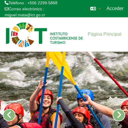
Teléfono : +506 2299-5868
Acceder
Correo electrónico :
miguel.mata@ict.go.cr
Salta al contenido principal
Página Principal