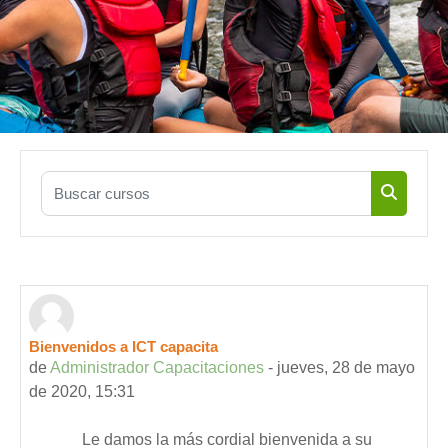
Buscar cursos
Buscar c
Bienvenidos a ICT capacita
de
Administrador Capacitaciones
-
jueves, 28 de mayo
de 2020, 15:31
Le damos la más cordial bienvenida a su