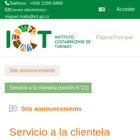
Teléfono : +506 2299-5868
Acceder
Correo electrónico :
miguel.mata@ict.go.cr
Salta al contenido principal
Página Principal
Site announcements
Servicio a la clientela (sesión N°21)
Site announcements
Servicio a la clientela